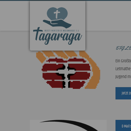
Unsere Partner
EFG L
Ein Großt
Letmathe 
Jugend mi
Jetzt z
E-Mail