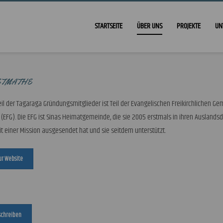
STARTSEITE
ÜBER UNS
PROJEKTE
UN
ETMATHE
eil der Tagaraga Gründungsmitglieder ist Teil der Evangelischen Freikirchlichen G
(EFG). Die EFG ist Sinas Heimatgemeinde, die sie 2005 erstmals in ihren Auslandsd
t einer Mission ausgesendet hat und sie seitdem unterstützt.
ur Website
 schreiben