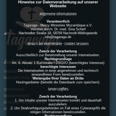
Hinweise zur Datenverarbeitung auf unserer
Webseite
Allgemeine Informationen
Verantwortlich
Tagaraga - Mercy Ministries Mozambique e.V.
Vetreten durch: Dr. med. Sina Scherf
Nachrodter Straße 18, 58769 Nachrodt-Wiblingwerde
info@tagaraga.de
Besuch der Internetseite - Cookies Sessions
Zweck der Verarbeitung
Ausschließlich zur Bereitstellung unserer Internetseiten.
Rechtsgrundlage
kontaktadresse (postalisch)
Art. 6. Absatz 1 Buchstabe f DSGVO (berechtigtes Interesse)
berechtigte Interessen
Tagaraga - Mercy Ministry Mozambique e.V.
Die Internetseiten in einer angenehmen und technisch
einwandfreien Form bereitzustellen.
Nachrodter Straße 18 | 58769 Nachrodt-Wiblingwerde
Weitergabe Ihrer Daten an Dritte
Hostinganbieter (betreibt die Datenbank zum speichern).
Spendenkonto:
Server-Logfiles
SKB Bad Homburg
Zweck der Verarbeitung
1. Um Inhalte unserer Internetseiten korrekt und dauerhaft
DE34 5009 2100 0001 7382 08
auszuliefern.
BIC: GENODE51BH2
2. Um Strafverfolgungsbehörden im Fall eines Cyberangriffs die
nötigen Informationen bereitzustellen.
Rechtsgrundlage