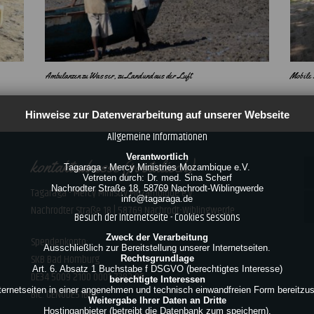
Ambulanzen zu Wasser, zu Land und aus der Luft
Mobile 
Hinweise zur Datenverarbeitung auf unserer Webseite
Allgemeine Informationen
Verantwortlich
kontaktadresse (postalisch)
Tagaraga - Mercy Ministries Mozambique e.V.
Vetreten durch: Dr. med. Sina Scherf
Nachrodter Straße 18, 58769 Nachrodt-Wiblingwerde
Tagaraga - Mercy Ministry Mozambique e.V.
info@tagaraga.de
Nachrodter Straße 18 | 58769 Nachrodt-Wiblingwerde
Besuch der Internetseite - Cookies Sessions
Zweck der Verarbeitung
Spendenkonto:
Ausschließlich zur Bereitstellung unserer Internetseiten.
SKB Bad Homburg
Rechtsgrundlage
Art. 6. Absatz 1 Buchstabe f DSGVO (berechtigtes Interesse)
DE34 5009 2100 0001 7382 08
berechtigte Interessen
ternetseiten in einer angenehmen und technisch einwandfreien Form bereitzus
BIC: GENODE51BH2
Weitergabe Ihrer Daten an Dritte
Hostinganbieter (betreibt die Datenbank zum speichern).